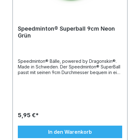
Schaumstoff, der besonders gute Sprung- und
Prelleigenschaften hat
Speedminton® Superball 9cm Neon
Grün
Speedminton® Bälle, powered by Dragonskin®.
Made in Schweden. Der Speedminton® SuperBall
passt mit seinen 9cm Durchmesser bequem in eine
Hand und lässt sich hervorragend werfen. Der Ball
ist in leuchtendem Neon grün, -gelb und –orange
erhältlich. Er ist auch als Ergänzung zum Spiel mit
Speedminton® Rackets sehr gut geeignet. Die
bunten – in fröhlichen Farben gehaltenen – Bälle
sind weich und leicht und lassen sich knautschen
und werfen. Außen wird der Schaumstoffkern
5,95 €*
durch eine solide Beschichtung, die sogenannte
Drachenhaut, geschützt. Diese macht die Bälle
wetterresistent und leicht zu reinigen. Die Bälle
In den Warenkorb
sind abwaschbar und desinfizierbar und somit gut
geeignet sowohl für den Innen- als auch den