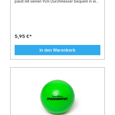
passt mit seinen 9cm Durchmesser bequem in eine
Hand und lässt sich hervorragend werfen. Der Ball
ist in leuchtendem Neon grün, -gelb und –orange
erhältlich. Er ist auch als Ergänzung zum Spiel mit
Speedminton® Rackets sehr gut geeignet. Die
bunten – in fröhlichen Farben gehaltenen – Bälle
sind weich und leicht und lassen sich knautschen
und werfen. Außen wird der Schaumstoffkern
5,95 €*
durch eine solide Beschichtung, die sogenannte
Drachenhaut, geschützt. Diese macht die Bälle
wetterresistent und leicht zu reinigen. Die Bälle
In den Warenkorb
sind abwaschbar und desinfizierbar und somit gut
geeignet sowohl für den Innen- als auch den
Außenbereich. Und egal ob der Ball getreten,
gequetscht oder geknautscht wird – er kehrt stets
in seine ursprüngliche Form zurück. Die
Oberfläche ist griffig und auch für kleine Kinder
leicht zu handhaben. Die Speedminton®
Schaumstoffbälle powered by Dragonskin® mit
robustem Polyurethan-Schaumstoffkern sind in
verschiedenen Schaumstoffdichten erhältlich.
SoftiBall– Ball aus besonders weichem
Schaumstoff, kaum springend PlayBall– der
Allroundball mit mittlerer Schaumstoffhärte
SuperBall– Ball aus besonders dichtem