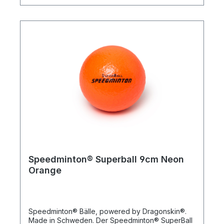
Außenbereich. Und egal ob der Ball getreten,
gequetscht oder geknautscht wird – er kehrt stets
in seine ursprüngliche Form zurück. Die
Oberfläche ist griffig und auch für kleine Kinder
leicht zu handhaben. Die Speedminton®
Schaumstoffbälle powered by Dragonskin® mit
robustem Polyurethan-Schaumstoffkern sind in
verschiedenen Schaumstoffdichten erhältlich.
SoftiBall– Ball aus besonders weichem
Schaumstoff, kaum springend PlayBall– der
Allroundball mit mittlerer Schaumstoffhärte
SuperBall– Ball aus besonders dichtem
Schaumstoff, der besonders gute Sprung- und
Prelleigenschaften hat
Speedminton® Superball 9cm Neon
Orange
Speedminton® Bälle, powered by Dragonskin®.
Made in Schweden. Der Speedminton® SuperBall