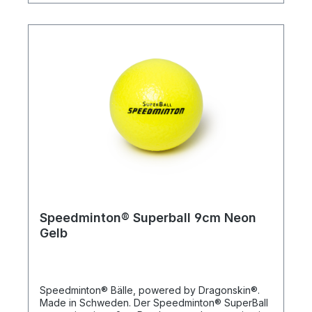
smaller kids. The Speedminton® foam balls
powered by Dragonskin® are available with
different foam thicknesses: SoftiBall – ball with
especially smooth foam, very low bounce
PlayBall– the all round ball with medium foam
SuperBall– ball with very tight foam, which gives a
high bounce
Speedminton® Superball 9cm Neon
Gelb
Speedminton® Bälle, powered by Dragonskin®.
Made in Schweden. Der Speedminton® SuperBall