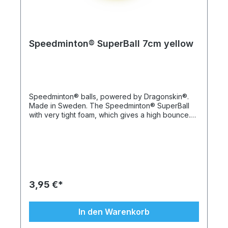
Allroundball mit mittlerer Schaumstoffhärte
SuperBall– Ball aus besonders dichtem
Schaumstoff, der besonders gute Sprung- und
Prelleigenschaften hat
Speedminton® SuperBall 7cm yellow
Speedminton® balls, powered by Dragonskin®.
Made in Sweden. The Speedminton® SuperBall
with very tight foam, which gives a high bounce.
The ball is available in neon green, neon yellow
and neon orange. It is a perfect addition to any
Speedminton® game (for instance, using FUN
rackets). The bright colored balls are smooth and
light, you can squeeze, punch and throw them,
they always go back into their normal shape. On
the outside, a durable „dragonskin“ protects the
3,95 €*
high quality rubber foam in the inside. This
dragonskin lets you easily clean the balls and
makes them resistant against any weather. The
In den Warenkorb
balls can be used indoor and outdoor. The grip of
the surface makes them a perfect toy, even for