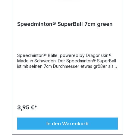
Speedminton® SuperBall 7cm green
Speedminton® Bälle, powered by Dragonskin®.
Made in Schweden. Der Speedminton® SuperBall
ist mit seinen 7cm Durchmesser etwas größer als
ein Tennisball und etwas kleiner als ein Baseball.
Der Ball ist in leuchtendem Neon grün, -gelb und –
orange erhältlich. Er ist auch als Ergänzung zum
Spiel mit Speedminton® Rackets (z.B. FUN
Rackets) sehr gut geeignet. Die bunten – in
fröhlichen Farben gehaltenen – Bälle sind weich
und leicht und lassen sich knautschen und werfen.
3,95 €*
Außen wird der Schaumstoffkern durch eine
solide Beschichtung, die sogenannte
Drachenhaut, geschützt. Diese macht die Bälle
In den Warenkorb
wetterresistent und leicht zu reinigen. Die Bälle
sind abwaschbar und desinfizierbar und somit gut