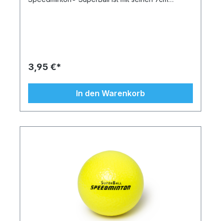
Durchmesser etwas größer als ein Tennisball und
etwas kleiner als ein Baseball. Der Ball ist in
leuchtendem Neon grün, -gelb und –orange
erhältlich. Er ist auch als Ergänzung zum Spiel mit
Speedminton® Rackets (z.B. FUN Rackets) sehr
gut geeignet. Die bunten – in fröhlichen Farben
gehaltenen – Bälle sind weich und leicht und
3,95 €*
lassen sich knautschen und werfen. Außen wird
der Schaumstoffkern durch eine solide
Beschichtung, die sogenannte Drachenhaut,
In den Warenkorb
geschützt. Diese macht die Bälle wetterresistent
und leicht zu reinigen. Die Bälle sind abwaschbar
und desinfizierbar und somit gut geeignet sowohl
für den Innen- als auch den Außenbereich. Und
egal ob der Ball getreten, gequetscht oder
geknautscht wird – er kehrt stets in seine
ursprüngliche Form zurück. Die Oberfläche ist
griffig und auch für kleine Kinder leicht zu
handhaben. Die Speedminton® Schaumstoffbälle
powered by Dragonskin® mit robustem
Polyurethan-Schaumstoffkern sind in
verschiedenen Schaumstoffdichten erhältlich.
SoftiBall– Ball aus besonders weichem
Schaumstoff, kaum springend PlayBall– der