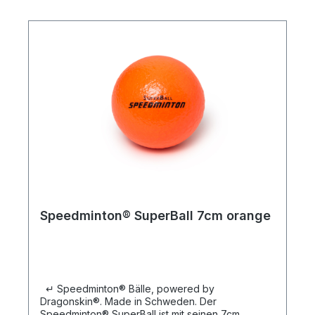
geeignet sowohl für den Innen- als auch den
Außenbereich. Und egal ob der Ball getreten,
gequetscht oder geknautscht wird – er kehrt stets
in seine ursprüngliche Form zurück. Die
Oberfläche ist griffig und auch für kleine Kinder
leicht zu handhaben. Die Speedminton®
Schaumstoffbälle powered by Dragonskin® mit
robustem Polyurethan-Schaumstoffkern sind in
verschiedenen Schaumstoffdichten erhältlich.
SoftiBall– Ball aus besonders weichem
Schaumstoff, kaum springend PlayBall– der
Allroundball mit mittlerer Schaumstoffhärte
SuperBall– Ball aus besonders dichtem
Schaumstoff, der besonders gute Sprung- und
Prelleigenschaften hat
Speedminton® SuperBall 7cm orange
↵ Speedminton® Bälle, powered by
Dragonskin®. Made in Schweden. Der
Speedminton® SuperBall ist mit seinen 7cm