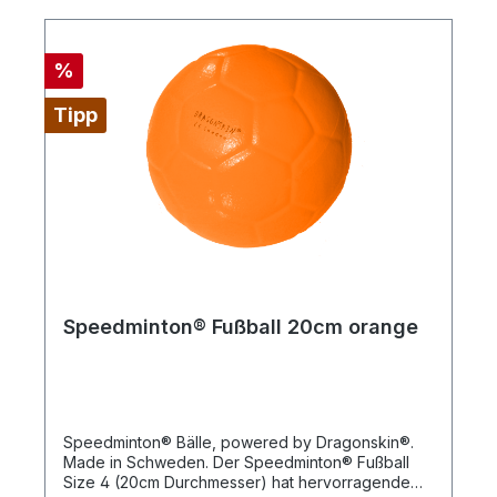
ob der Ball getreten, gequetscht oder
geknautscht wird – er kehrt stets in seine
ursprüngliche Form zurück. Die Oberfläche ist
%
griffig und auch für kleine Kinder leicht zu
handhaben.
Tipp
Speedminton® Fußball 20cm orange
Speedminton® Bälle, powered by Dragonskin®.
Made in Schweden. Der Speedminton® Fußball
Size 4 (20cm Durchmesser) hat hervorragende