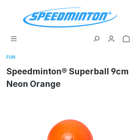
alt springen
Ware
FUN
Speedminton® Superball 9cm
Neon Orange
Bildergalerie überspringen