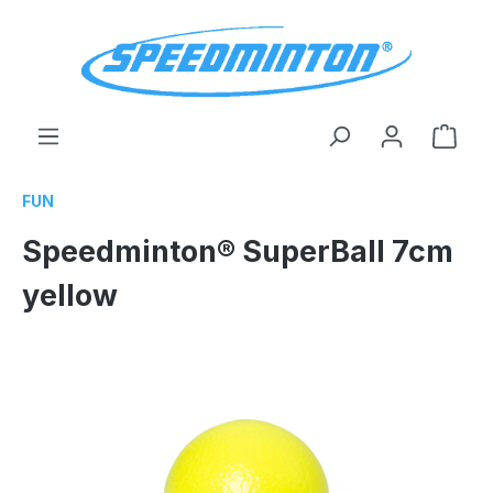
alt springen
Ware
FUN
Speedminton® SuperBall 7cm
yellow
Bildergalerie überspringen