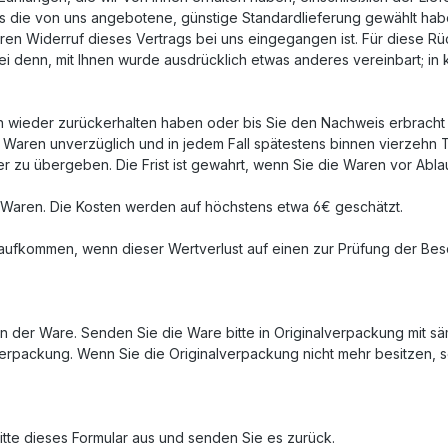
als die von uns angebotene, günstige Standardlieferung gewählt ha
ren Widerruf dieses Vertrags bei uns eingegangen ist. Für diese R
sei denn, mit Ihnen wurde ausdrücklich etwas anderes vereinbart; i
n wieder zurückerhalten haben oder bis Sie den Nachweis erbracht
ie Waren unverzüglich und in jedem Fall spätestens binnen vierzeh
r zu übergeben. Die Frist ist gewahrt, wenn Sie die Waren vor Abla
 Waren. Die Kosten werden auf höchstens etwa 6€ geschätzt.
 aufkommen, wenn dieser Wertverlust auf einen zur Prüfung der Bes
 der Ware. Senden Sie die Ware bitte in Originalverpackung mit sä
rpackung. Wenn Sie die Originalverpackung nicht mehr besitzen, so
itte dieses Formular aus und senden Sie es zurück.