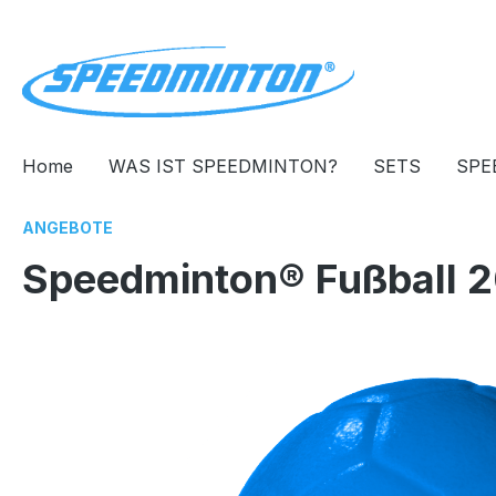
springen
Zur Hauptnavigation springen
Home
WAS IST SPEEDMINTON?
SETS
SPE
ANGEBOTE
Speedminton® Fußball 2
Bildergalerie überspringen