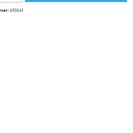
mer:
610041