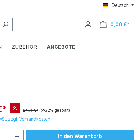
Deutsch
0,00 €*
Ware
N
ZUBEHÖR
ANGEBOTE
€*
%
24,95 €*
(59.92% gespart)
MwSt. zzgl. Versandkosten
 Anzahl: Gib den gewünschten Wert ein 
In den Warenkorb