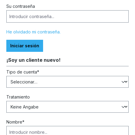
Su contraseña
He olvidado mi contraseña.
Iniciar sesión
¡Soy un cliente nuevo!
Información personal
Tipo de cuenta*
Tratamiento
Nombre*