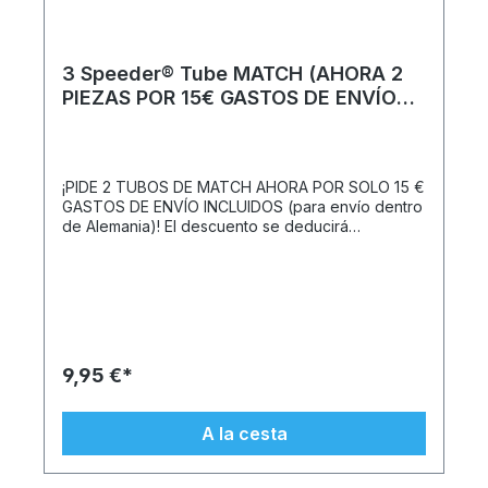
3 Speeder® Tube MATCH (AHORA 2
PIEZAS POR 15€ GASTOS DE ENVÍO
INCLUIDOS para envío dentro de
Alemania)
¡PIDE 2 TUBOS DE MATCH AHORA POR SOLO 15 €
GASTOS DE ENVÍO INCLUIDOS (para envío dentro
de Alemania)! El descuento se deducirá
automáticamente del carrito de compras.El balón
de competición oficial de la ICO y del DCV.
Perfecto para jugar por puntos.En comparación
con los volantes convencionales, el Speeder® es
más pequeño y pesado. Esto permite jugar a
largas distancias independientemente del viento y
el clima. El MATCH Speeder® es el balón de
9,95 €*
competición oficial de la Organización
Internacional Crossminton (ICO) y lo juegan todos
los profesionales. Su peso lo hace especialmente
A la cesta
rápido y garantiza peloteos espectaculares. La
última versión del Speeder® se caracteriza por
sus excelentes características de vuelo: ya sea en