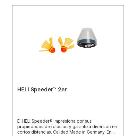
distancias cortas o largas, el Speeder®
permanece estable en el aire incluso con viento y
lluvia. Los Speeder® se fabrican exclusivamente
en Alemania utilizando plásticos de alta tecnología
reciclables y, por lo tanto, respetuosos con el
medio ambiente procedentes de Suiza.
Características del producto: 3 MATCH Speeder®
originales 1 anillo de viento para mayor estabilidad
frente al viento Todo en una práctica lata
HELI Speeder™ 2er
El HELI Speeder® impresiona por sus
propiedades de rotación y garantiza diversión en
cortos distancias. Calidad Made in Germany. En