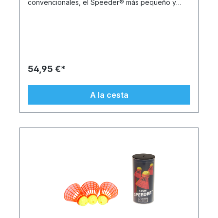
convencionales, el Speeder® más pequeño y
pesado. Esto permite jugar a largas distancias
independientemente del viento y el clima. El
MATCH Speeder® es un balón de competición
oficial y lo juegan todos los profesionales. Su
peso lo hace especialmente rápido y garantiza
peloteos espectaculares. La última versión de
Speeder® se caracteriza por excelentes
54,95 €*
características de vuelo: la vestimenta de vuelo
ondulada hace que el deslizador gire por sí solo®
A la cesta