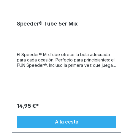
Speeder® Tube 5er Mix
El Speeder® MixTube ofrece la bola adecuada
para cada ocasión. Perfecto para principiantes: el
FUN Speeder®. Incluso la primera vez que juegas,
te garantiza un éxito rápido y una diversión pura.
Especialmente para juegos al aire libre: el CROSS-
Speeder®. Para largas distancias incluso en
condiciones de viento. ¿Listo para un partido?
Entonces el MATCH Speeder® es justo lo que
necesitas. El balón oficial de competición es muy
rápido y lo juegan todos los profesionales. E
14,95 €*
incluso después del atardecer, la diversión está
lejos de terminar: simplemente conecte un flash
(luz brillante) al NIGHT Speeder® y listo. La última
A la cesta
generación del Speeder® se caracteriza por sus
excelentes características de vuelo: la forma