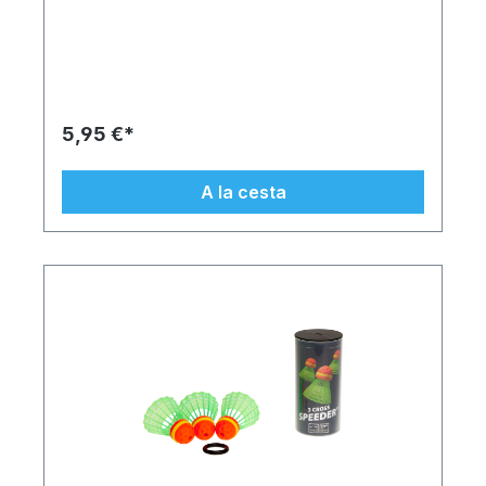
comparación con los volantes convencionales, el
Speeder® es más pequeño y pesado. Esto
permite jugar a largas distancias
independientemente del viento y el clima. El HELI
Speeder® es un nuevo desarrollo de
Speedminton®. Gira alrededor de su propio eje
en vuelo y vuela significativamente más lento que
5,95 €*
el otro Speeder® (FUN, MATCH, NIGHT, CROSS),
pero aún permanece estable con el viento. La
última versión del Speeder® se caracteriza por
A la cesta
sus excelentes características de vuelo: ya sea en
distancias cortas o largas, el Speeder®
permanece estable en el aire incluso con viento y
lluvia. Los Speeder® se fabrican exclusivamente
en Alemania utilizando plásticos de alta tecnología
reciclables y, por tanto, respetuosos con el medio
ambiente procedentes de Suiza. Detalles: 2 HELI
Speeders® Todo en la práctica lata Speeder®