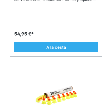
pesado. Esto permite jugar a largas distancias
independientemente del viento y el clima. El FUN
Speeder® con su vestido de vuelo rojo es el más
ligero de los cuatro modelos Speeder® y, por lo
tanto, es especialmente adecuado para
principiantes y niños, así como para fines de
entrenamiento. La última versión del Speeder® se
54,95 €*
caracteriza por sus excelentes características de
vuelo: ya sea en distancias cortas o largas, el
Speeder® permanece estable en el aire incluso
A la cesta
con viento y lluvia. Los Speeder® se fabrican
exclusivamente en Alemania utilizando plásticos
de alta tecnología reciclables y, por tanto,
respetuosos con el medio ambiente procedentes
de Suiza. Características del producto: 20 FUN
Speeders® originales para Crossminton en un
práctico tubo de cartón