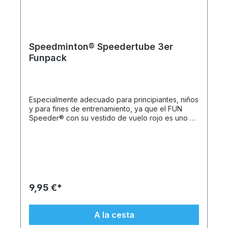
Speedminton® Speedertube 3er
Funpack
Especialmente adecuado para principiantes, niños
y para fines de entrenamiento, ya que el FUN
Speeder® con su vestido de vuelo rojo es uno de
los modelos Speeder® más ligeros. La última
versión del Speeder® se caracteriza por sus
excelentes características de vuelo: ya sea en
distancias cortas o largas, el Speeder®
permanece estable en el aire incluso con viento y
lluvia. Los Speeder® se fabrican exclusivamente
en Alemania utilizando plásticos de alta tecnología
9,95 €*
reciclables y, por tanto, respetuosos con el medio
ambiente procedentes de Suiza. Características
del producto: 3 FUN Speeder® originales Todo
A la cesta
en una práctica lata