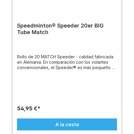
Speedminton® Speeder 20er BIG
Tube Match
Rollo de 20 MATCH Speeder - calidad fabricada
en Alemania. En comparación con los volantes
convencionales, el Speeder® es más pequeño y
pesado. Esto permite jugar a largas distancias
independientemente del viento y el clima. El
MATCH Speeder® es un balón de competición
oficial y lo juegan todos los profesionales. Su
peso lo hace especialmente rápido y garantiza
peloteos espectaculares. La última versión del
Speeder® se caracteriza por sus excelentes
54,95 €*
características de vuelo: la forma ondulada del
vuelo hace que el Speeder® gire sobre sí mismo,
de modo que vuele con mayor precisión. Los
A la cesta
Speeder® se fabrican exclusivamente en
Alemania utilizando plásticos de alta tecnología