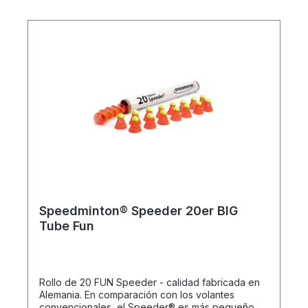
ondulada del vuelo hace que el Speeder® gire
para poder volar con mayor precisión. Los
Speeder® se fabrican exclusivamente en
Alemania utilizando plásticos de alta tecnología
reciclables y, por lo tanto, respetuosos con el
medio ambiente procedentes de Suiza.
Características del producto: 5 Speeder® plus
original anillo de viento Todo en la práctica caja
con tapa de rosca: 2 MATCH Speeder® 1 FUN
Speeder® 1 NOCHE Speeder® 1 CROSS
Speeder®
Speedminton® Speeder 20er BIG
Tube Fun
Rollo de 20 FUN Speeder - calidad fabricada en
Alemania. En comparación con los volantes
convencionales, el Speeder® es más pequeño y