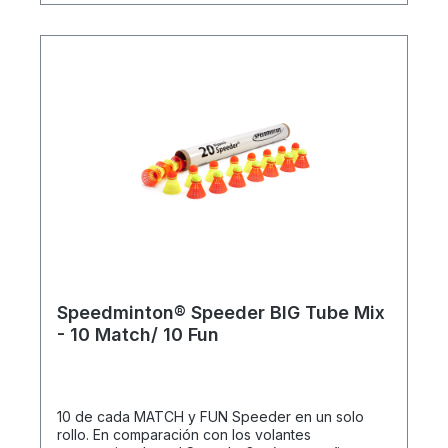
reciclables y, por tanto, respetuosos con el medio
ambiente procedentes de Suiza. Características
del producto: 20 Speeders MATCH® originales
para Crossminton en un práctico tubo de cartón
Speedminton® Speeder BIG Tube Mix
- 10 Match/ 10 Fun
10 de cada MATCH y FUN Speeder en un solo
rollo. En comparación con los volantes