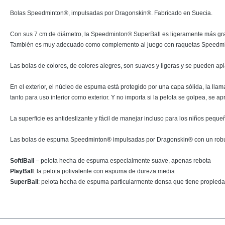
Bolas Speedminton®, impulsadas por Dragonskin®. Fabricado en Suecia.
Con sus 7 cm de diámetro, la Speedminton® SuperBall es ligeramente más grand
También es muy adecuado como complemento al juego con raquetas Speedmin
Las bolas de colores, de colores alegres, son suaves y ligeras y se pueden apla
En el exterior, el núcleo de espuma está protegido por una capa sólida, la llam
tanto para uso interior como exterior. Y no importa si la pelota se golpea, se ap
La superficie es antideslizante y fácil de manejar incluso para los niños peque
Las bolas de espuma Speedminton® impulsadas por Dragonskin® con un robus
SoftiBall
– pelota hecha de espuma especialmente suave, apenas rebota
PlayBall
: la pelota polivalente con espuma de dureza media
SuperBall
: pelota hecha de espuma particularmente densa que tiene propieda