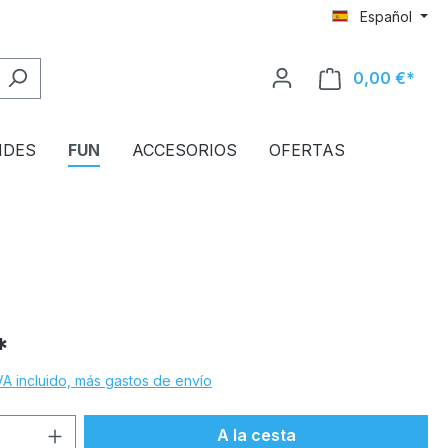
Español
0,00 €*
El c
NDES
FUN
ACCESORIOS
OFERTAS
*
VA incluido, más gastos de envío
d del producto: introduce la cantidad d
A la cesta