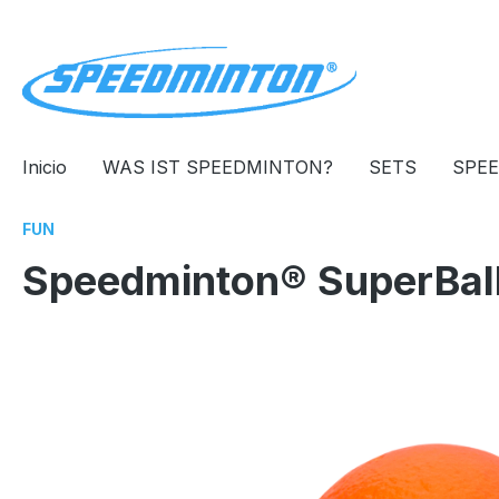
 búsqueda
Saltar a la navegación principal
Inicio
WAS IST SPEEDMINTON?
SETS
SPE
FUN
Speedminton® SuperBall
Omitir galería de imágenes