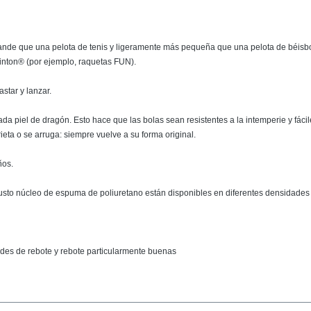
e que una pelota de tenis y ligeramente más pequeña que una pelota de béisbol. L
ton® (por ejemplo, raquetas FUN).
star y lanzar.
ada piel de dragón. Esto hace que las bolas sean resistentes a la intemperie y fácil
rieta o se arruga: siempre vuelve a su forma original.
ños.
to núcleo de espuma de poliuretano están disponibles en diferentes densidade
des de rebote y rebote particularmente buenas