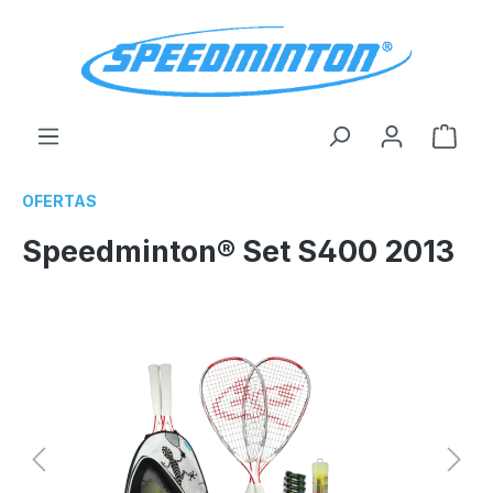
enido principal
El c
OFERTAS
Speedminton® Set S400 2013
Omitir galería de imágenes