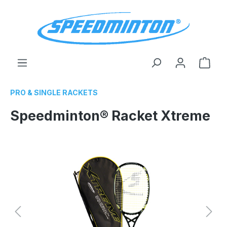
enido principal
El c
PRO & SINGLE RACKETS
Speedminton® Racket Xtreme
Omitir galería de imágenes