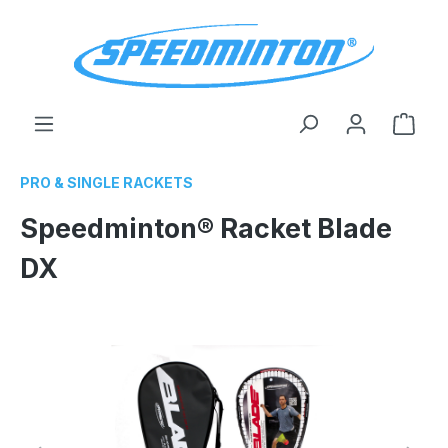
enido principal
El c
PRO & SINGLE RACKETS
Speedminton® Racket Blade
DX
Omitir galería de imágenes