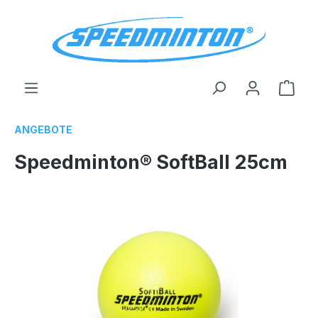
alt springen
Ware
ANGEBOTE
Speedminton® SoftBall 25cm
Bildergalerie überspringen