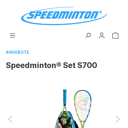
alt springen
Ware
ANGEBOTE
Speedminton® Set S700
Bildergalerie überspringen