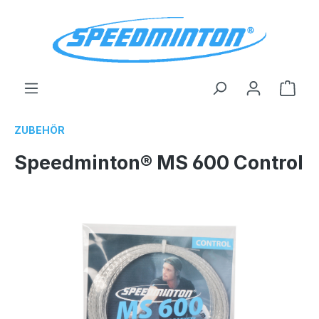
alt springen
Ware
ZUBEHÖR
Speedminton® MS 600 Control
Bildergalerie überspringen