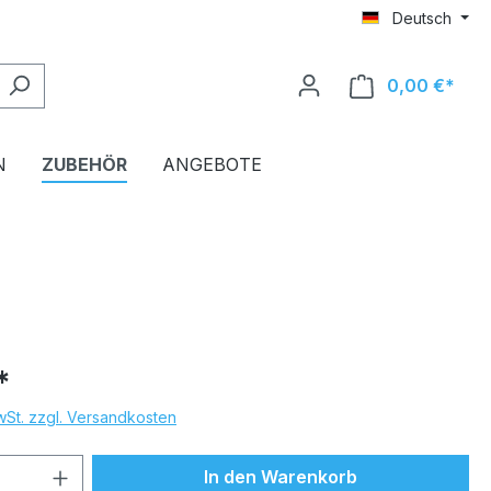
Deutsch
0,00 €*
Ware
N
ZUBEHÖR
ANGEBOTE
*
MwSt. zzgl. Versandkosten
 Anzahl: Gib den gewünschten Wert ein 
In den Warenkorb