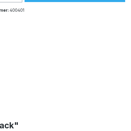
mer:
400401
pack"