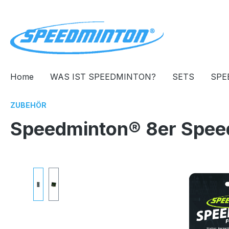
springen
Zur Hauptnavigation springen
Home
WAS IST SPEEDMINTON?
SETS
SPE
ZUBEHÖR
Speedminton® 8er Speed
Bildergalerie überspringen