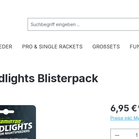
EDER
PRO & SINGLE RACKETS
GROßSETS
FU
lights Blisterpack
6,95 €
Preise inkl. 
Produkt