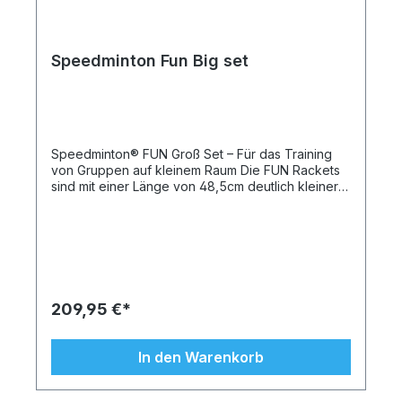
Speedminton Fun Big set
Speedminton® FUN Groß Set – Für das Training
von Gruppen auf kleinem Raum Die FUN Rackets
sind mit einer Länge von 48,5cm deutlich kleiner
als herkömmliche Corssminton Rackets.
Besonders für Kindergruppen sind diese Rackets
leicht zu handhaben. Mit dem HELI Speeder® kann
über geringe Distanzen von 6-8 Metern auch bei
wenig Platz mit vielen Personen gleichzeitig
gespielt werden. Produziert werden die
Speeder® von Speedminton® ausschließlich in
209,95 €*
Deutschland unter Verwendung recycelbarer und
somit umweltverträglicher High-Tech-Kunststoffe
aus der Schweiz. Es finden Regelmäßige
In den Warenkorb
Qualitätskontrollen aller Produkte statt.
Produktmerkmale: 10 Speedminton® FUN Schläger
10 HELI Speeder® 2 Speedlights 1 Sporttasche 1