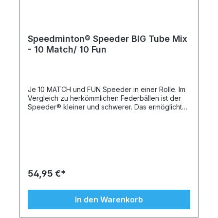
Speedminton® Speeder BIG Tube Mix
- 10 Match/ 10 Fun
Je 10 MATCH und FUN Speeder in einer Rolle. Im
Vergleich zu herkömmlichen Federbällen ist der
Speeder® kleiner und schwerer. Das ermöglicht
ein Spiel über weite Entfernungen unabhängig
von Wind und Wetter. Der MATCH Speeder® ist
offizieller Wettkampfball und wird von allen Profis
gespielt. Durch sein Gewicht wird er besonders
schnell und garantiert spektakuläre Ballwechsel.
Die neueste Version der Speeder® zeichnet sich
durch hervorragende Flugeigenschaften aus: Das
54,95 €*
gewellte Flugkleid bewirkt eine Eigenrotation der
Speeder®, sodass sie noch zielgenauer fliegen.
Produziert werden die Speeder® ausschließlich in
In den Warenkorb
Deutschland unter Verwendung recyclebarer und
somit umweltverträglicher High-Tech-Kunststoffe