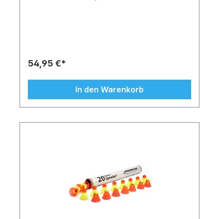
schwerer. Das ermöglicht ein Spiel über weite
Entfernungen unabhängig von Wind und Wetter.
Der MATCH Speeder® ist offizieller Wettkampfball
und wird von allen Profis gespielt. Durch sein
Gewicht wird er besonders schnell und garantiert
spektakuläre Ballwechsel. Die neueste Version
der Speeder® zeichnet sich durch hervorragende
54,95 €*
Flugeigenschaften aus: Das gewellte Flugkleid
bewirkt eine Eigenrotation der Speeder®, sodass
sie noch zielgenauer fliegen. Produziert werden
In den Warenkorb
die Speeder® ausschließlich in Deutschland unter
Verwendung recyclebarer und somit
umweltverträglicher High-Tech-Kunststoffe aus
der Schweiz. Produktmerkmale: 20 Original
MATCH Speeder® für Crossminton in praktischer
Papprolle