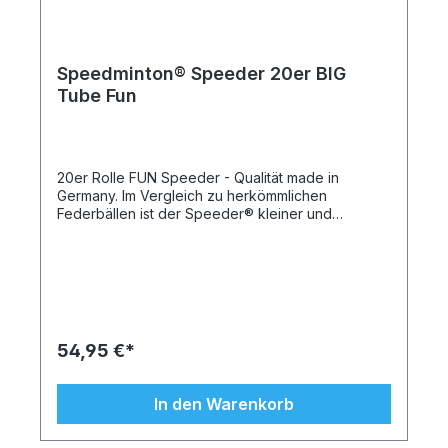
MATCH Speeder® 10 FUN Speeder® 10 HELI
Speeder® 40 Cones 1 Sporttasche 1 Handbuch für
Trainer/Lehrer
Speedminton® Speeder 20er BIG
Tube Fun
20er Rolle FUN Speeder - Qualität made in
Germany. Im Vergleich zu herkömmlichen
Federbällen ist der Speeder® kleiner und
schwerer. Das ermöglicht ein Spiel über weite
Entfernungen unabhängig von Wind und Wetter.
Der FUN Speeder® mit seinem roten Flugkleid ist
von den vier Speeder® Modellen das leichteste
und daher besonders für Einsteiger und Kinder
sowie zu Trainingszwecken geeignet. Die
neueste Version der Speeder® zeichnet sich
54,95 €*
durch hervorragende Flugeigenschaften aus: Ob
auf kurzen oder lange Distanzen, der Speeder®
liegt auch bei Wind und Regen stabil in der Luft.
In den Warenkorb
Produziert werden die Speeder® ausschließlich in
Deutschland unter Verwendung recyclebarer und
somit umweltverträglicher High-Tech-Kunststoffe