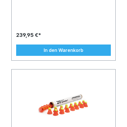
größerem Schlägerkopf speziell für Kinder im
Alter von 6 bis 12 Jahren. Für die individuelle
Gestaltung von Spielfeldern stehen 40 Cones zur
Verfügung. Die langlebigen und transportablen
Hütchen ermöglichen einen sportlichen
Wettbewerb im Handumdrehen. Das komplette Set
wird in einer 75cm x 35cm großen Speedminton®
239,95 €*
Sporttasche geliefert und beinhaltet verschiedene
Speeder®. Perfekt für Einsteiger: der FUN
Speeder®. Schon beim ersten Spielen sorgt er für
In den Warenkorb
schnelle Erfolge und ungetrübten Spielspaß.
Eingespielt? Dann nutzen Sie den MATCH
Speeder®. Der offizielle Wettkampfball wird von
Profis gespielt und sorgt für schnelle Ballwechsel.
Mit dem HELI Speeder® kann über geringe
Distanzen von 6-8 Metern auch bei wenig Platz
mit vielen Personen gleichzeitig gespielt werden.
Produziert werden die Speeder® von
Speedminton® ausschließlich in Deutschland unter
Verwendung recycelbarer und somit
umweltverträglicher High-Tech-Kunststoffe aus
der Schweiz. Es finden Regelmäßige
Qualitätskontrollen aller Produkte statt.
Produktmerkmale: 10 Speedminton® Junior
Rackets (5 pink/gelb/lila, 5 blau/gelb/grün) 10