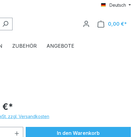
Deutsch
0,00 €*
Ware
N
ZUBEHÖR
ANGEBOTE
 €*
MwSt. zzgl. Versandkosten
 Anzahl: Gib den gewünschten Wert ein 
In den Warenkorb