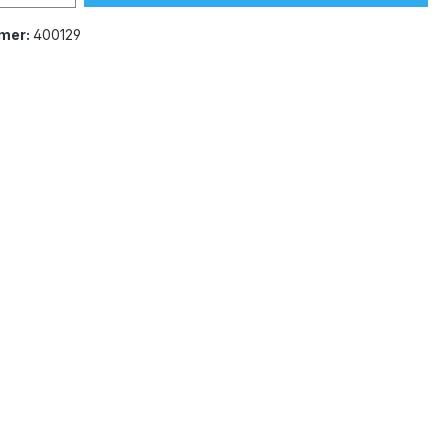
mer:
400129