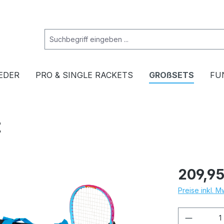
EDER
PRO & SINGLE RACKETS
GROßSETS
FU
t
209,95
Preise inkl. 
Produkt