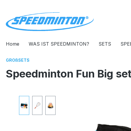
springen
Zur Hauptnavigation springen
Home
WAS IST SPEEDMINTON?
SETS
SPE
GROßSETS
Speedminton Fun Big se
Bildergalerie überspringen