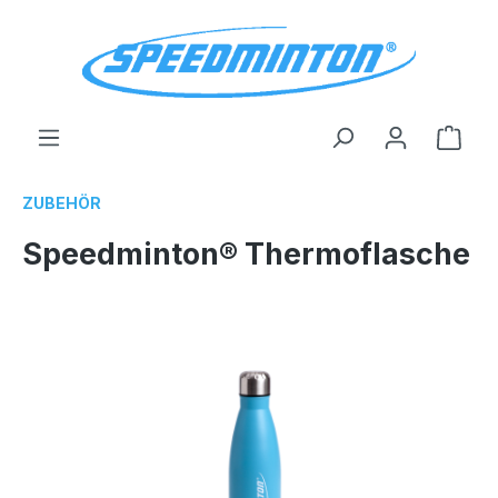
alt springen
Ware
ZUBEHÖR
Speedminton® Thermoflasche
Bildergalerie überspringen