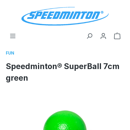
alt springen
Ware
FUN
Speedminton® SuperBall 7cm
green
Bildergalerie überspringen