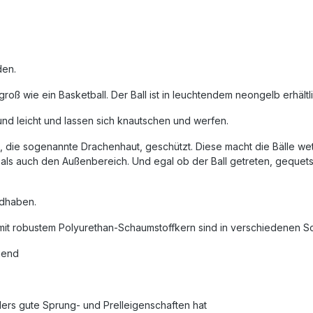
den.
oß wie ein Basketball. Der Ball ist in leuchtendem neongelb erhältli
und leicht und lassen sich knautschen und werfen.
die sogenannte Drachenhaut, geschützt. Diese macht die Bälle wette
 als auch den Außenbereich. Und egal ob der Ball getreten, gequetsc
andhaben.
it robustem Polyurethan-Schaumstoffkern sind in verschiedenen Sch
gend
ers gute Sprung- und Prelleigenschaften hat