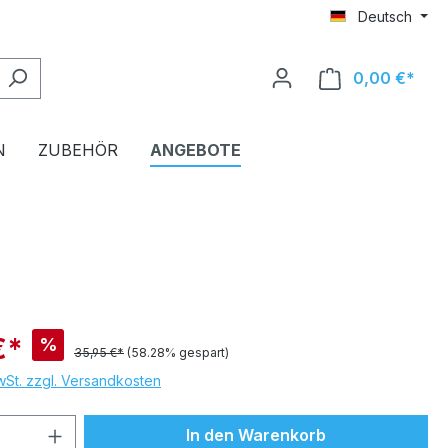
Deutsch
0,00 €*
Ware
N
ZUBEHÖR
ANGEBOTE
€*
%
35,95 €*
(58.28% gespart)
MwSt. zzgl. Versandkosten
 Anzahl: Gib den gewünschten Wert ein 
In den Warenkorb