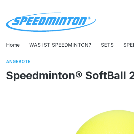
springen
Zur Hauptnavigation springen
Home
WAS IST SPEEDMINTON?
SETS
SPE
ANGEBOTE
Speedminton® SoftBall
Bildergalerie überspringen