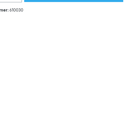
mer:
610030