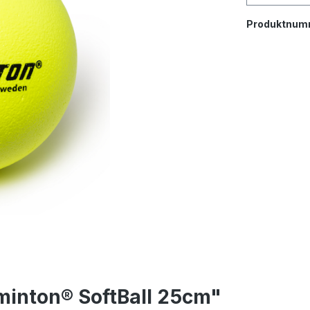
Produktnum
inton® SoftBall 25cm"