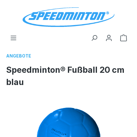
alt springen
Ware
ANGEBOTE
Speedminton® Fußball 20 cm
blau
Bildergalerie überspringen