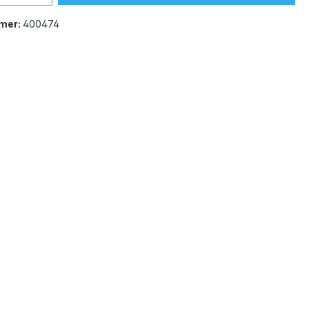
mer:
400474