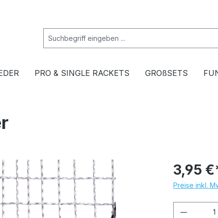
EDER
PRO & SINGLE RACKETS
GROßSETS
FU
r
3,95 €
Preise inkl. 
Produkt