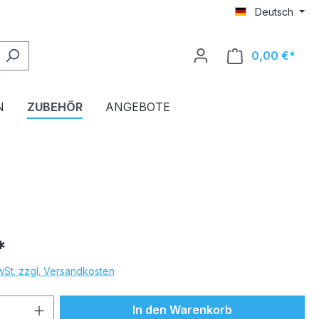
Deutsch
0,00 €*
Ware
N
ZUBEHÖR
ANGEBOTE
*
MwSt. zzgl. Versandkosten
 Anzahl: Gib den gewünschten Wert ein 
In den Warenkorb