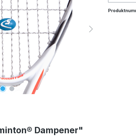
Produktnum
dminton® Dampener"