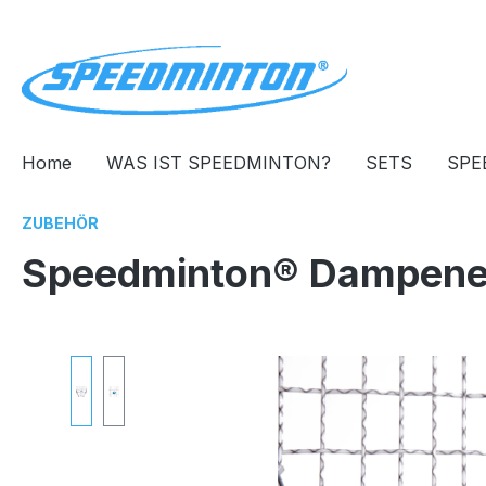
springen
Zur Hauptnavigation springen
Home
WAS IST SPEEDMINTON?
SETS
SPE
ZUBEHÖR
Speedminton® Dampene
Bildergalerie überspringen