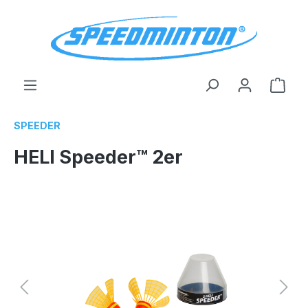
alt springen
Ware
SPEEDER
HELI Speeder™ 2er
Bildergalerie überspringen