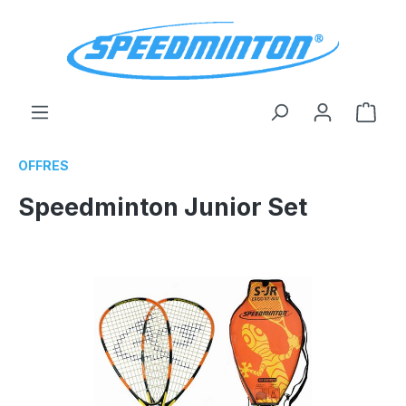
tenu principal
Le p
OFFRES
Speedminton Junior Set
Ignorer la galerie d'images