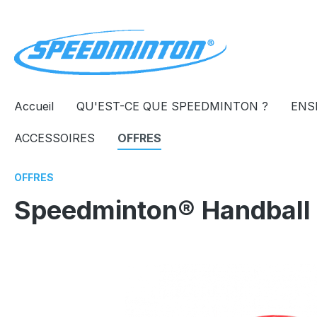
recherche
Passer à la navigation principale
Accueil
QU'EST-CE QUE SPEEDMINTON ?
ENS
ACCESSOIRES
OFFRES
OFFRES
Speedminton® Handball 
Ignorer la galerie d'images