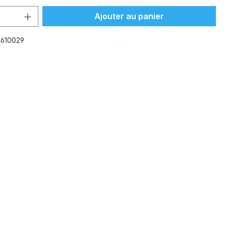
 de produit : Entrez la quantité souhai
Ajouter au panier
:
610029