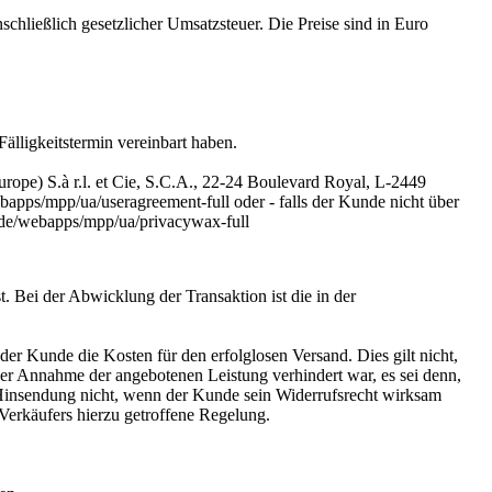
chließlich gesetzlicher Umsatzsteuer. Die Preise sind in Euro
Fälligkeitstermin vereinbart haben.
rope) S.à r.l. et Cie, S.C.A., 22-24 Boulevard Royal, L-2449
pps/mpp/ua/useragreement-full oder - falls der Kunde nicht über
/de/webapps/mpp/ua/privacywax-full
. Bei der Abwicklung der Transaktion ist die in der
er Kunde die Kosten für den erfolglosen Versand. Dies gilt nicht,
er Annahme der angebotenen Leistung verhindert war, es sei denn,
ie Hinsendung nicht, wenn der Kunde sein Widerrufsrecht wirksam
Verkäufers hierzu getroffene Regelung.