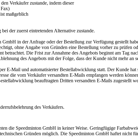
den Verkäufer zustande, indem dieser
r Fax)
 ist maßgeblich
bei der zuerst eintretenden Alternative zustande.
on GmbH in der Anfrage oder der Bestellung zur Verfügung gestellt hab
 berechtigt, ohne Angabe von Gründen eine Bestellung vorher zu prüfe
elehnt betrachtet. Die Frist zur Annahme des Angebots beginnt am Tag
s Ablehnung des Angebots mit der Folge, dass der Kunde nicht mehr an s
r E-Mail und automatisierter Bestellabwicklung statt. Der Kunde hat s
 Adresse die vom Verkäufer versandten E-Mails empfangen werden könn
Bestellabwicklung beauftragten Dritten versandten E-Mails zugestellt 
derrufsbelehrung des Verkäufers.
lichten die Speedminton GmbH in keiner Weise. Geringfügige Farbabw
 technischen Gründen möglich. Die Speedminton GmbH haftet nicht fü