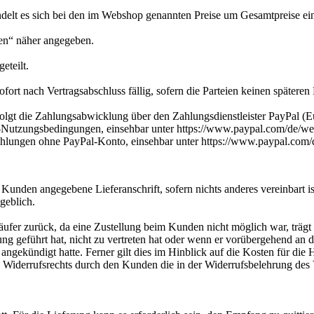
ndelt es sich bei den im Webshop genannten Preise um Gesamtpreise eins
ten“ näher angegeben.
teilt.
ort nach Vertragsabschluss fällig, sofern die Parteien keinen späteren 
olgt die Zahlungsabwicklung über den Zahlungsdienstleister PayPal (Eu
Nutzungsbedingungen, einsehbar unter https://www.paypal.com/de/weba
ahlungen ohne PayPal-Konto, einsehbar unter https://www.paypal.com
nden angegebene Lieferanschrift, sofern nichts anderes vereinbart ist
geblich.
fer zurück, da eine Zustellung beim Kunden nicht möglich war, trägt d
g geführt hat, nicht zu vertreten hat oder wenn er vorübergehend an d
 angekündigt hatte. Ferner gilt dies im Hinblick auf die Kosten für d
 Widerrufsrechts durch den Kunden die in der Widerrufsbelehrung des 