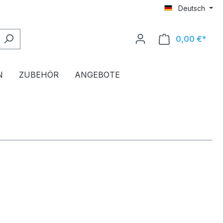
Deutsch
0,00 €*
Ware
N
ZUBEHÖR
ANGEBOTE