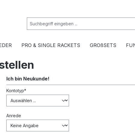
EDER
PRO & SINGLE RACKETS
GROßSETS
FU
stellen
Ich bin Neukunde!
Persönliche Informationen
Kontotyp*
Anrede